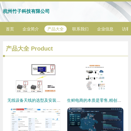
杭州竹子科技有限公司
首页
企业简介
产品大全
联系我们
企业信息
访客
产品大全
Product
无线设备天线的选型及安装注意事项——计算机软硬件及辅助设备零售视角
生鲜电商的本质是零售,精创物联让食品安全更有保障