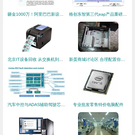
砸金1000万！阿里巴巴新设「一锤定音」科技公司，剑指资产评估与算力新战场
格创东智第三代eap产品重磅发布,g eas打造新一代设备智能解决方案
北京IT设备回收 从交换机到服务器的绿色循环之道
新蛋商城讨论区 合理配置你的电脑软硬件还需周全思考
汽车中控与ADAS辅助驾驶芯片设计指南 赋能智能出行未来
专业批发零售特价电脑配件