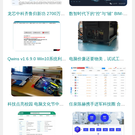
龙芯中科齐鲁归新功 2700万注册资本落户山东，聚焦网络技术服务引关注
数智时代下的“控”与“辅” BIM-GIS技术在交通基础设施数字化和建设管理中的研发与应用网络技术服务
Qwins v1.6.9.0 Win10系统利器，集成KMS激活功能，装机必备
电脑价廉还要物美，试试工厂直销的电脑电源
科技点亮校园 电脑文化节中的单片机创意与网络守护
任泉陈赫携手进军科技圈 合伙创办星迷创世公司