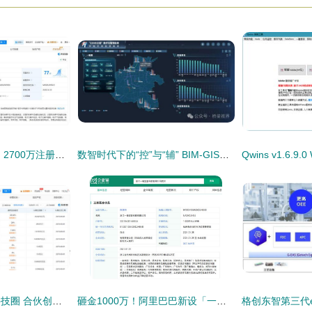
龙芯中科齐鲁归新功 2700万注册资本落户山东，聚焦网络技术服务引关注
数智时代下的“控”与“辅” BIM-GIS技术在交通基础设施数字化和建设管理中的研发与应用网络技术服务
任泉陈赫携手进军科技圈 合伙创办星迷创世公司
砸金1000万！阿里巴巴新设「一锤定音」科技公司，剑指资产评估与算力新战场