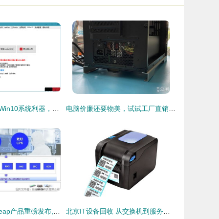
Qwins v1.6.9.0 Win10系统利器，集成KMS激活功能，装机必备
电脑价廉还要物美，试试工厂直销的电脑电源
格创东智第三代eap产品重磅发布,g eas打造新一代设备智能解决方案
北京IT设备回收 从交换机到服务器的绿色循环之道