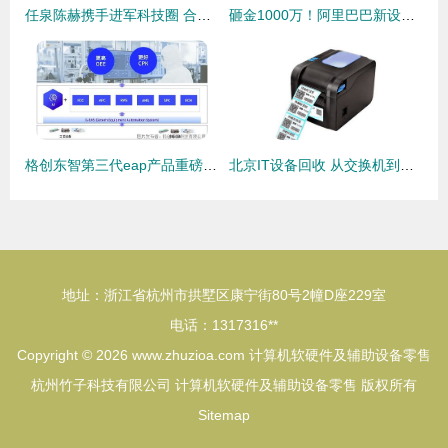
任泉陈赫携手进军科技圈 合伙创办星迷创世公司
砸金1000万！阿里巴巴新设「一锤定音」科技公司，剑指资产评估与算力新战场
格创东智第三代eap产品重磅发布,g eas打造新一代设备智能解决方案
北京IT设备回收 从交换机到服务器的绿色循环之道
地址：浙江省杭州市拱墅区康宁街80号2幢D座229室
电话：1317316**
Copyright © 2026
www.zhuzioa.com
计算机软硬件及辅助设备零售
杭州竹子科技有限公司
计算机软硬件及辅助设备零售
版权所有
Sitemap