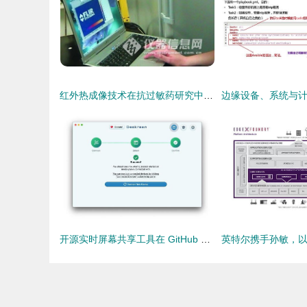
红外热成像技术在抗过敏药研究中的应用 皮肤表面温度检测产品配置详解
开源实时屏幕共享工具在 GitHub 引爆热潮 3天新增4700星，背后是计算机软硬件零售的机遇