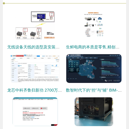
无线设备天线的选型及安装注意事项——计算机软硬件及辅助设备零售视角
生鲜电商的本质是零售,精创物联让食品安全更有保障
龙芯中科齐鲁归新功 2700万注册资本落户山东，聚焦网络技术服务引关注
数智时代下的“控”与“辅” BIM-GIS技术在交通基础设施数字化和建设管理中的研发与应用网络技术服务