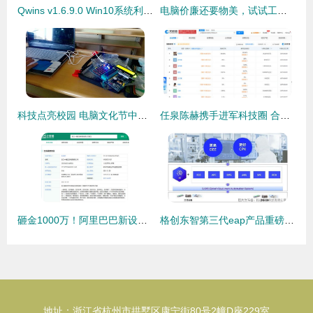
Qwins v1.6.9.0 Win10系统利器，集成KMS激活功能，装机必备
电脑价廉还要物美，试试工厂直销的电脑电源
科技点亮校园 电脑文化节中的单片机创意与网络守护
任泉陈赫携手进军科技圈 合伙创办星迷创世公司
砸金1000万！阿里巴巴新设「一锤定音」科技公司，剑指资产评估与算力新战场
格创东智第三代eap产品重磅发布,g eas打造新一代设备智能解决方案
地址：浙江省杭州市拱墅区康宁街80号2幢D座229室