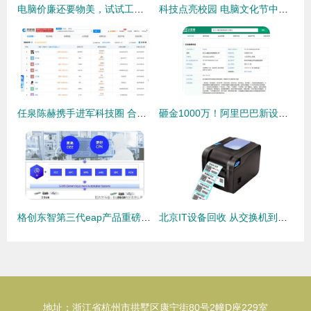
电脑价廉还要物美，试试工厂直销的电脑电源
科技点亮校园 电脑文化节中的单片机创意与网络守护
任泉陈赫携手进军科技圈 合伙创办星迷创世公司
砸金1000万！阿里巴巴新设「一锤定音」科技公司，剑指资产评估与算力新战场
格创东智第三代eap产品重磅发布,g eas打造新一代设备智能解决方案
北京IT设备回收 从交换机到服务器的绿色循环之道
地址：浙江省杭州市拱墅区康宁街80号2幢D座229室