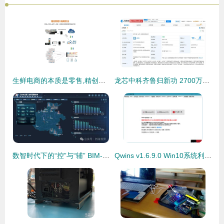
生鲜电商的本质是零售,精创物联让食品安全更有保障
龙芯中科齐鲁归新功 2700万注册资本落户山东，聚焦网络技术服务引关注
数智时代下的“控”与“辅” BIM-GIS技术在交通基础设施数字化和建设管理中的研发与应用网络技术服务
Qwins v1.6.9.0 Win10系统利器，集成KMS激活功能，装机必备